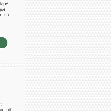
liqué
ique
de la
t
ortait