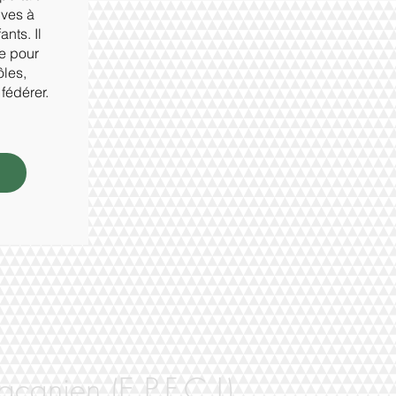
ives à
nts. Il
ue pour
ôles,
fédérer.
canien (E.P.F.C.L)