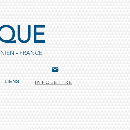
IQUE
NIEN - FRANCE
LIENS
I N F O L E T T R E