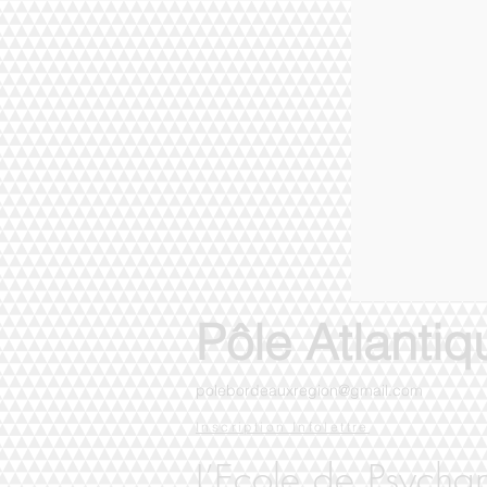
Pôle Atlantiq
polebordeauxregion
@
gmail.com
Inscript
ion Infol
ettre
L’Eco
le de Psycha