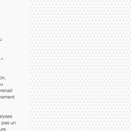
u
.»
ion,
eu
renait
gnement
alyses
t pas un
ure