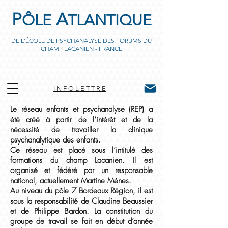
P
A
ÔLE
TLANTIQUE
DE L'ÉCOLE DE PSYCHANALYSE DES FORUMS DU
CHAMP LACANIEN - FRANCE
I N F O L E T T R E
Le réseau enfants et psychanalyse (REP) a
été créé à partir de l’intérêt et de la
nécessité de travailler la clinique
psychanalytique des enfants.
Ce réseau est placé sous l’intitulé des
formations du champ Lacanien. Il est
organisé et fédéré par un responsable
national, actuellement Martine Ménes.
Au niveau du pôle 7 Bordeaux Région, il est
sous la responsabilité de Claudine Beaussier
et de Philippe Bardon. La constitution du
groupe de travail se fait en début d’année