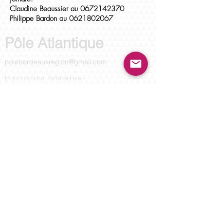
Claudine Beaussier au
0672142370
Philippe Bardon au
0621802067
Pôle Atlantique
polebordeauxregion
@
gmail.com
Inscript
ion Infol
ettre
L’Eco
le de Psychanalyse
des Forums du Champ
Lacanien (E.P.F.C.L)
a pour
objectif de soutenir l’élaboration et la
transmission de la psychanalyse, la critique de
ses fondements, la formation des analystes, la
garantie de leur qualification et la qualité de
leur pratique. Elle accueille tous ceux que la
psychanalyse, orientée par l'enseignement de
Jacques Lacan, concerne, à quelque titre que ce
soit, et qui s'intéressent à son étude, à ses