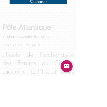
S'abonner
Pôle Atlantique
polebordeauxregion
@
gmail.com
Inscript
ion Infol
ettre
L’Eco
le de Psychanalyse
des Forums du Champ
Lacanien (E.P.F.C.L)
a pour
objectif de soutenir l’élaboration et la
transmission de la psychanalyse, la critique de
ses fondements, la formation des analystes, la
garantie de leur qualification et la qualité de
leur pratique. Elle accueille tous ceux que la
psychanalyse, orientée par l'enseignement de
Jacques Lacan, concerne, à quelque titre que ce