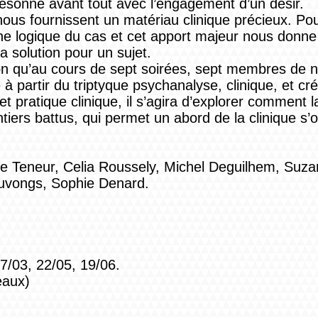
 résonne avant tout avec l’engagement d’un désir.
ie, nous fournissent un matériau clinique précieux. 
une logique du cas et cet apport majeur nous donne 
la solution pour un sujet.
ion qu’au cours de sept soirées, sept membres de n
partir du triptyque psychanalyse, clinique, et cré
, et pratique clinique, il s’agira d’explorer commen
ers battus, qui permet un abord de la clinique s’or
rie Teneur, Celia Roussely, Michel Deguilhem, Su
ouvongs, Sophie Denard.
27/03, 22/05, 19/06.
eaux)