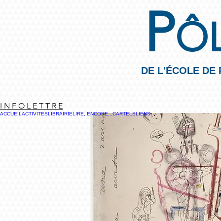
P
Ô
DE L'ÉCOLE DE
I N F O L E T T R E
ACCUEIL
ACTIVITES
LIBRAIRIE
LIRE, ENCORE...
CARTELS
LIENS