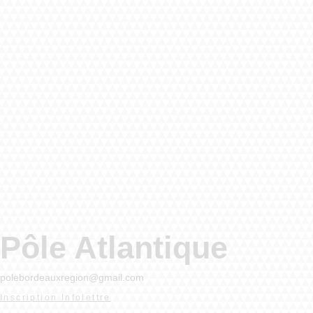
Pôle Atlantique
polebordeauxregion
@
gmail.com
Inscript
ion Infol
ettre