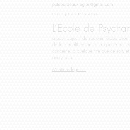
polebordeauxregion
@
gmail.com
Inscript
ion Infol
ettre
L’Eco
le de Psycha
a pour objectif de soutenir l’élaboration
de leur qualification et la qualité de 
concerne, à quelque titre que ce soit, et
analytique.
Mentions légales