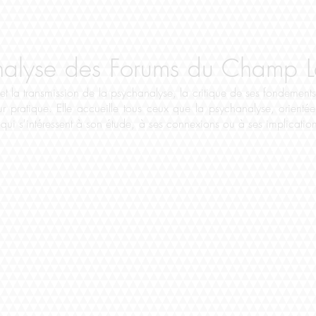
nalyse des Forums du Champ La
 et la transmission de la psychanalyse, la critique de ses fondements
leur pratique. Elle accueille tous ceux que la psychanalyse, orien
 qui s'intéressent à son étude, à ses connexions ou à ses implication