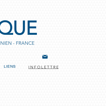
IQUE
NIEN - FRANCE
LIENS
I N F O L E T T R E