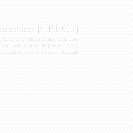
canien (E.P.F.C.L)
, la formation des analystes, la garantie
tée par l'enseignement de Jacques Lacan,
s possibles, y compris hors du dispositif