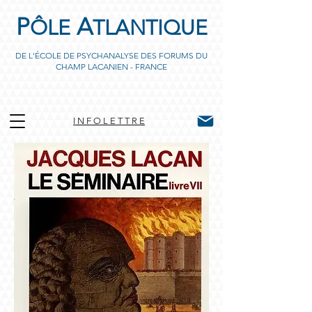
P
A
ÔLE
TLANTIQUE
DE L'ÉCOLE DE PSYCHANALYSE DES FORUMS DU
CHAMP LACANIEN - FRANCE
I N F O L E T T R E